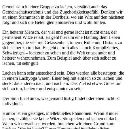
Gemeinsam in einer Gruppe zu lachen, verstärkt auch das
Gemeinschaftserlebnis und das Zugehörigkeitsgefühl. Denken wir
an einen Stammtisch in der Dorfbeiz, wo ein Witz auf den nächsten
folgt und sich die Beteiligten amüsieren und wohl fühlen.
Ein heiterer Mensch, der viel und gerne lacht ist nicht einer, der
permanent Witze reisst. Es geht hier um eine Haltung dem Leben
gegenüber, die viel mit Gelassenheit, innerer Ruhe und Distanz zu
sich selber zu tun hat. Es geht darum alles – auch Kompliziertes,
Schwieriges – lockerer zu sehen und die Welt entspannter und
heiterer wahrzunehmen. Zum Beispiel auch über sich selber zu
lachen, tut sehr gut!
Lachen kann sehr ansteckend sein. Dies werden alle bestätigen, die
in einem Lachyoga waren. Einer beginnt einfach so zu lachen und
steckt die anderen nach und nach an. Das Ziel ist etwas Gutes für
sich zu tun, heiterer und entspannter zu sein.
Der Sinn für Humor, was jemand lustig findet oder eben nicht ist
individuell.
Humor ist ein geistiges, intellektuelles Phänomen. Wenn Kinder
lachen, erzählen sie keine Witze. Sie spielen und lachen einfach.
Wenn wir erwachsen werden, brauchen wir einen Grund zum
Lachen. Was ist lustig? Unser Humor wird intellektualisiert.