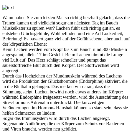
Wann haben Sie zum letzten Mal so richtig herzhaft gelacht, dass die
Tränen kamen und vielleicht sogar am nächsten Tag im Bauch
Muskelkater zu spüren war? Lachen fühlt sich richtig gut an, es
entstehen Glücksgefühle, Wohlbefinden und eine Art Lockerheit,
Befreiung! Es passiert ganz viel auf der Gefühlsebene, aber auch auf
der körperlichen Ebene:
Beim Lachen werden vom Kopf bis zum Bauch rund 300 Muskeln
angespannt, allein 17 im Gesicht. Beim Lachen nimmt die Lunge
viel Luft auf. Das Herz schlägt schneller und pumpt das
sauerstoffreiche Blut durch den Körper. Der Stoffwechsel wird
angeregt.
Durch das Hochziehen der Mundmuskeln während des Lachens
wird die Produktion der Glückshormone (Endorphine) aktiviert, die
in die Blutbahn gelangen. Das merken wir daran, dass die
Stimmung steigt. Lachen bewirkt noch etwas anderes im Körper:
während Endorphine freigesetzt werden, wird die Ausschüttung des
Stresshormons Adrenalin unterdrückt. Die kurzzeitigen
Veränderungen im Hormon- Haushalt können so stark sein, dass sie
helfen Schmerzen zu lindern.
Sogar das Immunsystem wird durch das Lachen angeregt.
Sogenannte Antikörper, die der Körper zum Schutz vor Bakterien
und Viren braucht, werden neu gebildet.