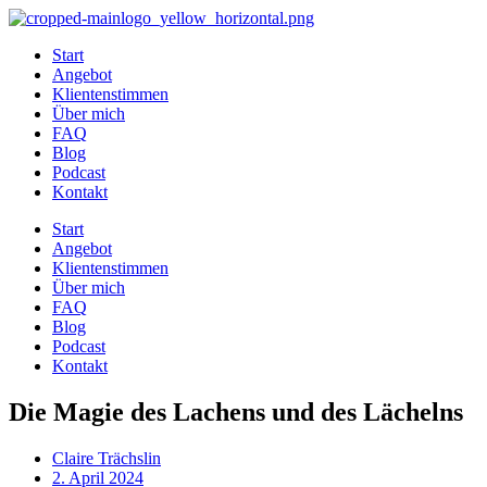
Zum
Inhalt
Start
wechseln
Angebot
Klientenstimmen
Über mich
FAQ
Blog
Podcast
Kontakt
Start
Angebot
Klientenstimmen
Über mich
FAQ
Blog
Podcast
Kontakt
Die Magie des Lachens und des Lächelns
Claire Trächslin
2. April 2024